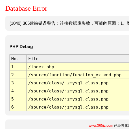
Database Error
(1040) 365建站错误警告：连接数据库失败，可能的原因：1、数
PHP Debug
No.
File
1
/index.php
2
/source/function/function_extend.php
3
/source/class/jzmysql.class.php
4
/source/class/jzmysql.class.php
5
/source/class/jzmysql.class.php
6
/source/class/jzmysql.class.php
www.365jz.com
已经将此