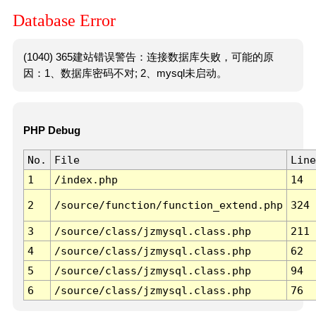
Database Error
(1040) 365建站错误警告：连接数据库失败，可能的原
因：1、数据库密码不对; 2、mysql未启动。
PHP Debug
No.
File
Line
1
/index.php
14
2
/source/function/function_extend.php
324
3
/source/class/jzmysql.class.php
211
4
/source/class/jzmysql.class.php
62
5
/source/class/jzmysql.class.php
94
6
/source/class/jzmysql.class.php
76