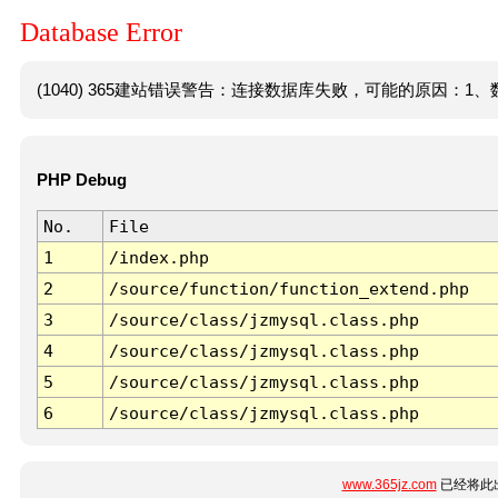
Database Error
(1040) 365建站错误警告：连接数据库失败，可能的原因：1、数
PHP Debug
No.
File
1
/index.php
2
/source/function/function_extend.php
3
/source/class/jzmysql.class.php
4
/source/class/jzmysql.class.php
5
/source/class/jzmysql.class.php
6
/source/class/jzmysql.class.php
www.365jz.com
已经将此