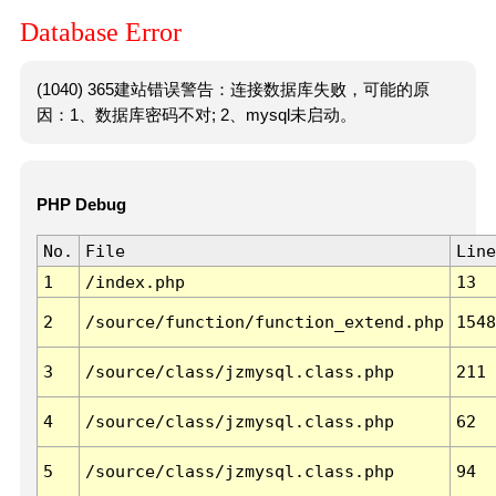
Database Error
(1040) 365建站错误警告：连接数据库失败，可能的原
因：1、数据库密码不对; 2、mysql未启动。
PHP Debug
No.
File
Line
1
/index.php
13
2
/source/function/function_extend.php
1548
3
/source/class/jzmysql.class.php
211
4
/source/class/jzmysql.class.php
62
5
/source/class/jzmysql.class.php
94