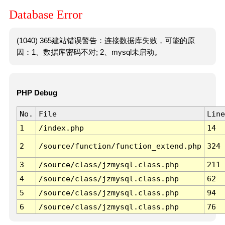
Database Error
(1040) 365建站错误警告：连接数据库失败，可能的原
因：1、数据库密码不对; 2、mysql未启动。
PHP Debug
No.
File
Line
1
/index.php
14
2
/source/function/function_extend.php
324
3
/source/class/jzmysql.class.php
211
4
/source/class/jzmysql.class.php
62
5
/source/class/jzmysql.class.php
94
6
/source/class/jzmysql.class.php
76