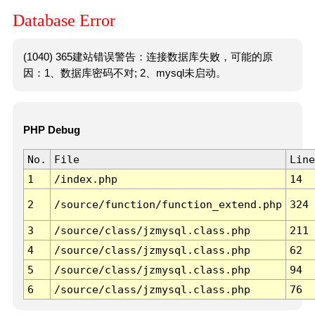
Database Error
(1040) 365建站错误警告：连接数据库失败，可能的原
因：1、数据库密码不对; 2、mysql未启动。
PHP Debug
No.
File
Line
1
/index.php
14
2
/source/function/function_extend.php
324
3
/source/class/jzmysql.class.php
211
4
/source/class/jzmysql.class.php
62
5
/source/class/jzmysql.class.php
94
6
/source/class/jzmysql.class.php
76