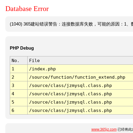
Database Error
(1040) 365建站错误警告：连接数据库失败，可能的原因：1、数
PHP Debug
No.
File
1
/index.php
2
/source/function/function_extend.php
3
/source/class/jzmysql.class.php
4
/source/class/jzmysql.class.php
5
/source/class/jzmysql.class.php
6
/source/class/jzmysql.class.php
www.365jz.com
已经将此