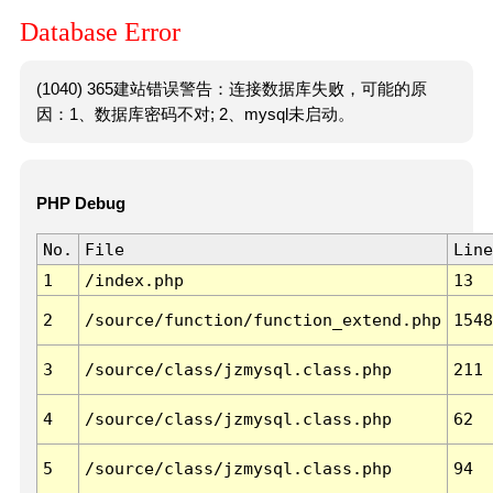
Database Error
(1040) 365建站错误警告：连接数据库失败，可能的原
因：1、数据库密码不对; 2、mysql未启动。
PHP Debug
No.
File
Line
1
/index.php
13
2
/source/function/function_extend.php
1548
3
/source/class/jzmysql.class.php
211
4
/source/class/jzmysql.class.php
62
5
/source/class/jzmysql.class.php
94