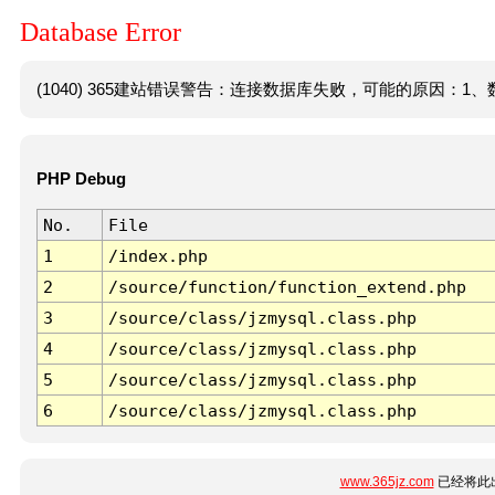
Database Error
(1040) 365建站错误警告：连接数据库失败，可能的原因：1、数
PHP Debug
No.
File
1
/index.php
2
/source/function/function_extend.php
3
/source/class/jzmysql.class.php
4
/source/class/jzmysql.class.php
5
/source/class/jzmysql.class.php
6
/source/class/jzmysql.class.php
www.365jz.com
已经将此