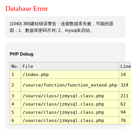
Database Error
(1040) 365建站错误警告：连接数据库失败，可能的原
因：1、数据库密码不对; 2、mysql未启动。
PHP Debug
No.
File
Line
1
/index.php
14
2
/source/function/function_extend.php
324
3
/source/class/jzmysql.class.php
211
4
/source/class/jzmysql.class.php
62
5
/source/class/jzmysql.class.php
94
6
/source/class/jzmysql.class.php
76